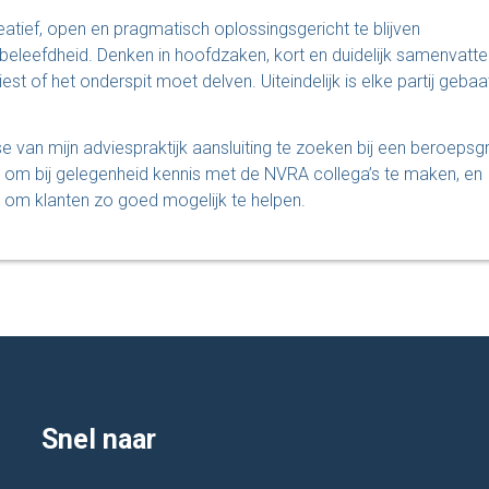
atief, open en pragmatisch oplossingsgericht te blijven
leefdheid. Denken in hoofdzaken, kort en duidelijk samenvatte
st of het onderspit moet delven. Uiteindelijk is elke partij gebaat
e van mijn adviespraktijk aansluiting te zoeken bij een beroeps
it om bij gelegenheid kennis met de NVRA collega’s te maken, en
 om klanten zo goed mogelijk te helpen.
Snel naar