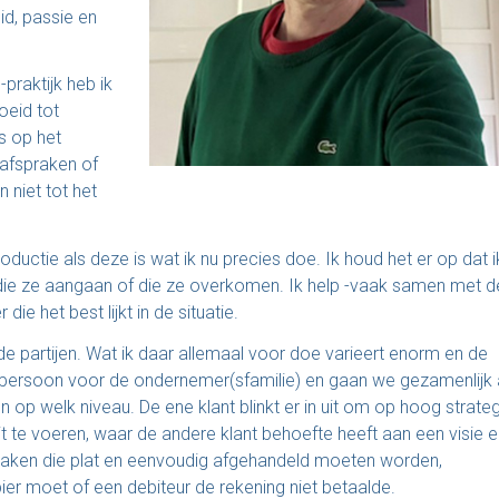
id, passie en
praktijk heb ik
eid tot
s op het
 afspraken of
 niet tot het
ductie als deze is wat ik nu precies doe. Ik houd het er op dat i
n die ze aangaan of die ze overkomen. Ik help -vaak samen met d
e het best lijkt in de situatie.
 partijen. Wat ik daar allemaal voor doe varieert enorm en de
enspersoon voor de ondernemer(sfamilie) en gaan we gezamenlijk
n en op welk niveau. De ene klant blinkt er in uit om op hoog strate
t te voeren, waar de andere klant behoefte heeft aan een visie e
n zaken die plat en eenvoudig afgehandeld moeten worden,
r moet of een debiteur de rekening niet betaalde.