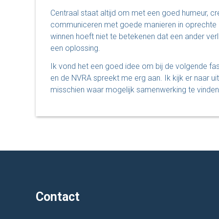
Centraal staat altijd om met een goed humeur, cre
communiceren met goede manieren in oprechte be
winnen hoeft niet te betekenen dat een ander verlie
een oplossing.
Ik vond het een goed idee om bij de volgende fas
en de NVRA spreekt me erg aan. Ik kijk er naar u
misschien waar mogelijk samenwerking te vinden
Contact