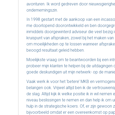
avonturen. Ik word gedreven door nieuwsgierighe
ondernemingszin.
In 1998 gestart met de aankoop van een incasso-
me doorlopend doorontwikkeld en ben doorgegro
inmiddels doorgewinterd adviseur die veel bezig i
kruispunt van afspraken; zowel bij het maken van
om moeilijkheden op te lossen wanneer afspraken
beoogd resultaat geleid hebben.
Moeilijkste vraag om te beantwoorden bij een intro
probeer mijn klanten te helpen bij de uitdaginge
goede deskundigen uit mijn netwerk- op de manier di
Vaak werk ik voor het ‘betere’ MKB en vermogende
belangen ook. Vrijwel altijd ben ik de vertrouw
de slag. Altijd kijk ik welke positie ik in wil neme
niveau beslissingen te nemen en dan help ik om ui
hulp in de strategische koers. Of, er zijn gewoo
bijvoorbeeld omdat er een overeenkomst op papie