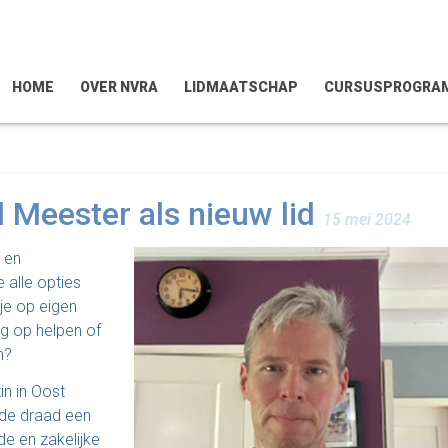
HOME
OVER NVRA
LIDMAATSCHAP
CURSUSPROGRA
Meester als nieuw lid
15 mei 2024
 en
 alle opties
je op eigen
ng op helpen of
n?
n in Oost
ode draad een
e en zakelijke