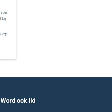
n en
 bij
groep
Word ook lid