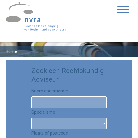
Home
Zoek een Rechtskundig
Adviseur
Naam ondernemer
Specialisme
Plaats of postcode