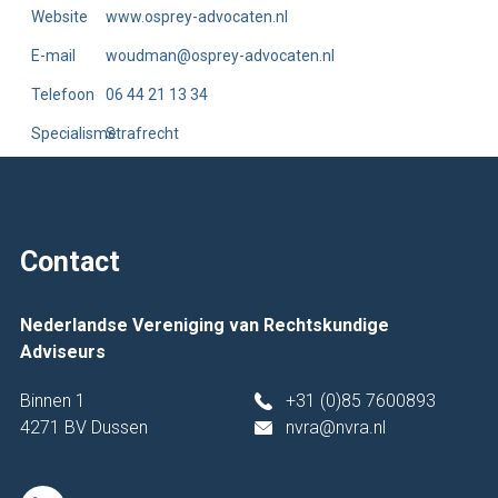
Website
www.osprey-advocaten.nl
E-mail
woudman@osprey-advocaten.nl
Telefoon
06 44 21 13 34
Specialisme
Strafrecht
Contact
Nederlandse Vereniging van Rechtskundige
Adviseurs
Binnen 1
+31 (0)85 7600893
4271 BV Dussen
nvra@nvra.nl