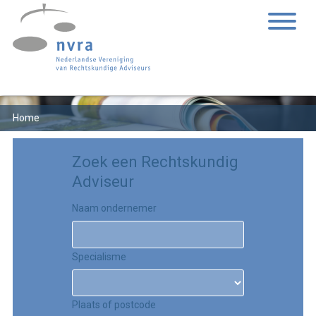
Home
Zoek een Rechtskundig
Adviseur
Naam ondernemer
Specialisme
Plaats of postcode