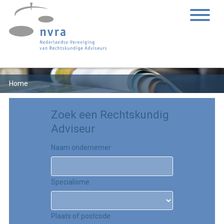
Home
Zoek een Rechtskundig
Adviseur
Naam ondernemer
Specialisme
Plaats of postcode