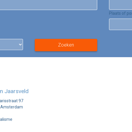
Plaats of p
Zoeken
an Jaarsveld
risstraat 97
 Amsterdam
alisme