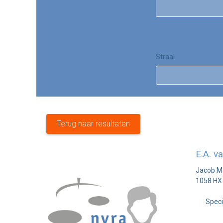
Straal
Terug naar resultaten
E.A. v
Jacob Ma
1058 HX
Speci