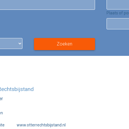
Plaats of p
Zoeken
Rechtsbijstand
er
en
ite
www.otterrechtsbijstand.nl