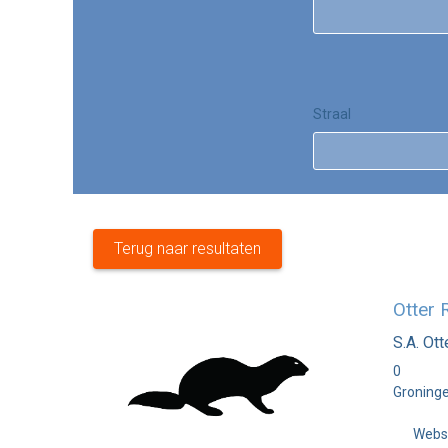
Straal
Terug naar resultaten
Otter 
S.A. Ott
0
Groning
Webs