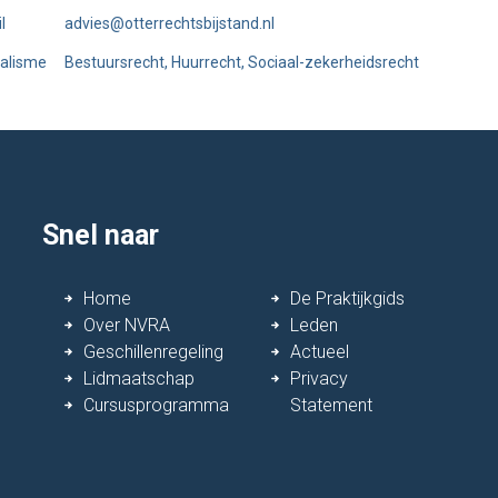
l
advies@otterrechtsbijstand.nl
alisme
Bestuursrecht, Huurrecht, Sociaal-zekerheidsrecht
Snel naar
Home
De Praktijkgids
Over NVRA
Leden
Geschillenregeling
Actueel
Lidmaatschap
Privacy
Cursusprogramma
Statement