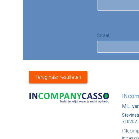
Straal
Terug naar resultaten
INcom
M.L. va
Stevinst
7102DZ 
INcompa
incasso