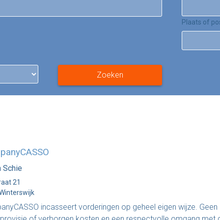
Plaats of p
Zoeken
panyCASSO
n Schie
raat 21
Winterswijk
nyCASSO incasseert vorderingen op geheel eigen wijze. Geen
provisie of verborgen kosten en een respectvolle omgang met 