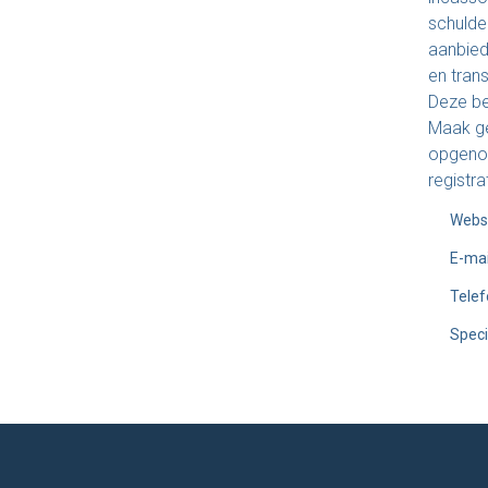
schulde
aanbiedi
en tran
Deze be
Maak ge
opgenom
registr
Webs
E-mai
Tele
Speci