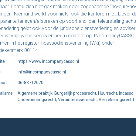
naar. Laat u zich niet gek maken door zogenaamde "no-cure-no
ngen. Niemand werkt voor niets, ook die kantoren niet. Liever du
sparante tarieven/afspraken op voorhand, dan teleurstelling achte
nadering geldt ook voor de juridische dienstverlening en adviser
rust vrijblijvend kennis en neem contact op! INcompanyCASSO 
en in het register incassodienstverlening (Wki) onder
atiekenmerk 00114.
ite
https://www.incompanycasso.nl
l
info@incompanycasso.nl
foon
06-83712070
alisme
Algemene praktijk, Burgerlijk procesrecht, Huurrecht, Incasso,
Ondernemingsrecht, Verbintenissenrecht, Verzekeringsrecht