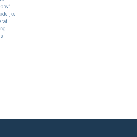
-pay"
idelijke
raf.
ing.
is