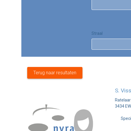
Straal
Terug naar resultaten
S. Vis
Ratelaar
3434 EW
Speci