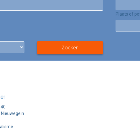
Plaats of p
Zoeken
ser
 40
 Nieuwegein
alisme